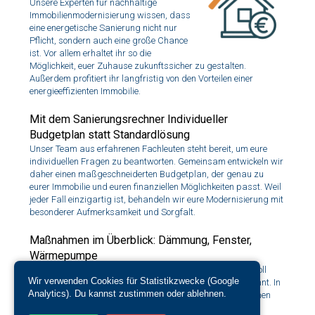
Unsere Experten für nachhaltige
Immobilienmodernisierung wissen, dass
eine energetische Sanierung nicht nur
Pflicht, sondern auch eine große Chance
ist. Vor allem erhaltet ihr so die
Möglichkeit, euer Zuhause zukunftssicher zu gestalten.
Außerdem profitiert ihr langfristig von den Vorteilen einer
energieeffizienten Immobilie.
Mit dem Sanierungsrechner Individueller
Budgetplan statt Standardlösung
Unser Team aus erfahrenen Fachleuten steht bereit, um eure
individuellen Fragen zu beantworten. Gemeinsam entwickeln wir
daher einen maßgeschneiderten Budgetplan, der genau zu
eurer Immobilie und euren finanziellen Möglichkeiten passt. Weil
jeder Fall einzigartig ist, behandeln wir eure Modernisierung mit
besonderer Aufmerksamkeit und Sorgfalt.
Maßnahmen im Überblick: Dämmung, Fenster,
Wärmepumpe
Ihr fragt euch vielleicht, welche Maßnahmen wirklich sinnvoll
Wir verwenden Cookies für Statistikzwecke (Google
sind und wie ihr die bestmöglichen Ergebnisse erzielen könnt. In
Analytics). Du kannst zustimmen oder ablehnen.
diesem Zusammenhang zeigen wir euch die besten Optionen
auf und unterstützen euch bei den Gesprächen mit