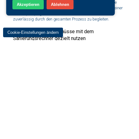
Energieberatern vor Ort. Ganz gleich, ob es um die optimale
Akzeptieren
Ablehnen
Dämmung, den Einbau neuer Fenster oder die Installation einer
Wärmepumpe geht – wir haben das Know-how, um euch
zuverlässig durch den gesamten Prozess zu begleiten.
Förderungen und Zuschüsse mit dem
Cookie-Einstellungen ändern
Sanierungsrechner gezielt nutzen
Die finanzielle Seite der Sanierung ist für viele sicherlich ein
großer Unsicherheitsfaktor. Doch auch hier können wir euch
beruhigen. Denn zusätzlich helfen wir euch, Fördermöglichkeiten
und Zuschüsse zu finden. Diese entlasten euer Projekt finanziell
und gleichzeitig machen sie die Investition in eure Immobilie noch
attraktiver.
Effizienz, Komfort und Nachhaltigkeit
Schließlich ist es unsere Mission, euch dabei zu unterstützen,
eine umweltfreundliche, energieeffiziente und komfortable
Immobilie zu schaffen. Eine Immobilie, die nicht nur den heutigen
Standards entspricht, sondern auch für kommende
Generationen eine nachhaltige Basis bietet.
Nächste Schritte
Lasst uns daher gemeinsam den Weg zur Wärmetransfusion
eurer Immobilie beschreiten. Vertraut auf unsere Kompetenz und